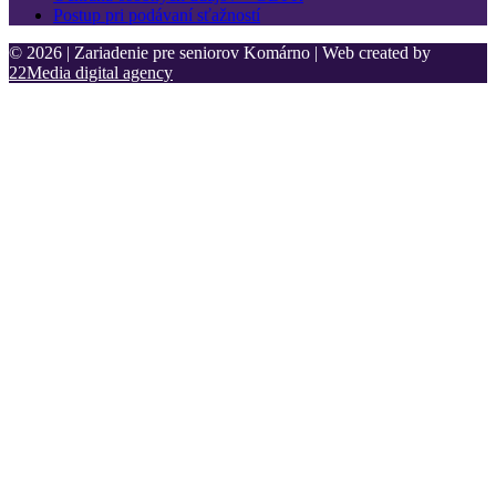
Postup pri podávaní sťažností
© 2026 | Zariadenie pre seniorov Komárno | Web created by
22Media digital agency