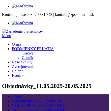
Prejsť
Kontaktujte nás:
035 / 7731 743
|
kontakt@zpskomarno.sk
na
obsah
Menu
O nás
PODMIENKY PRIJATIA
Tlačivá
Cenník
Naše aktivity
Zverejňovanie
Galéria
Kontakt
Objednávky_11.05.2025-20.05.2025
Tlačivá
Slobodný prístup k informáciám
VOĽNÉ PRACOVNÉ MIESTA
Ochrana osobných údajov – GDPR