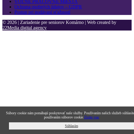
VOĽNÉ PRACOVNÉ MIESTA
Ochrana osobných údajov – GDPR
Postup pri podávaní sťažností
© 2026 | Zariadenie pre seniorov Komárno | Web created by
22Media digital agency
Súbory cookie nám pomáhajú poskytovať naše služby. Používaním našich služieb súhlasít
používaním súborov cookie.
Zistite viac
Súhlasím