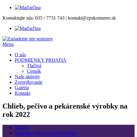
Prejsť
Kontaktujte nás:
035 / 7731 743
|
kontakt@zpskomarno.sk
na
obsah
Menu
O nás
PODMIENKY PRIJATIA
Tlačivá
Cenník
Naše aktivity
Zverejňovanie
Galéria
Kontakt
Chlieb, pečivo a pekárenské výrobky na
rok 2022
Tlačivá
Slobodný prístup k informáciám