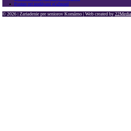
Postup pri podávaní sťažností
© 2026 | Zariadenie pre seniorov Komárno | Web created by
22Media 