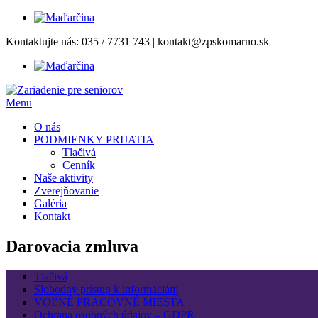
Prejsť
Kontaktujte nás:
035 / 7731 743
|
kontakt@zpskomarno.sk
na
obsah
Menu
O nás
PODMIENKY PRIJATIA
Tlačivá
Cenník
Naše aktivity
Zverejňovanie
Galéria
Kontakt
Darovacia zmluva
Tlačivá
Slobodný prístup k informáciám
VOĽNÉ PRACOVNÉ MIESTA
Ochrana osobných údajov – GDPR