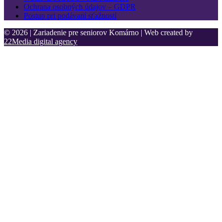
Ochrana osobných údajov – GDPR
Postup pri podávaní sťažností
© 2026 | Zariadenie pre seniorov Komárno | Web created by
22Media digital agency