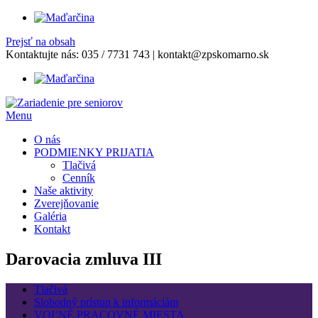
Prejsť na obsah
Kontaktujte nás:
035 / 7731 743
|
kontakt@zpskomarno.sk
Menu
O nás
PODMIENKY PRIJATIA
Tlačivá
Cenník
Naše aktivity
Zverejňovanie
Galéria
Kontakt
Darovacia zmluva III
Tlačivá
Slobodný prístup k informáciám
VOĽNÉ PRACOVNÉ MIESTA