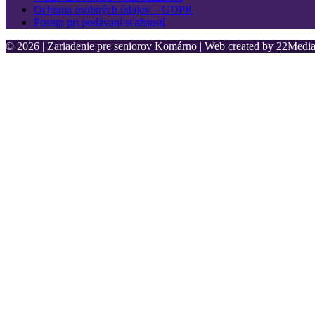
Ochrana osobných údajov – GDPR
Postup pri podávaní sťažností
© 2026 | Zariadenie pre seniorov Komárno | Web created by
22Media 