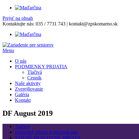
Prejsť na obsah
Kontaktujte nás:
035 / 7731 743
|
kontakt@zpskomarno.sk
Menu
O nás
PODMIENKY PRIJATIA
Tlačivá
Cenník
Naše aktivity
Zverejňovanie
Galéria
Kontakt
DF August 2019
Tlačivá
Slobodný prístup k informáciám
VOĽNÉ PRACOVNÉ MIESTA