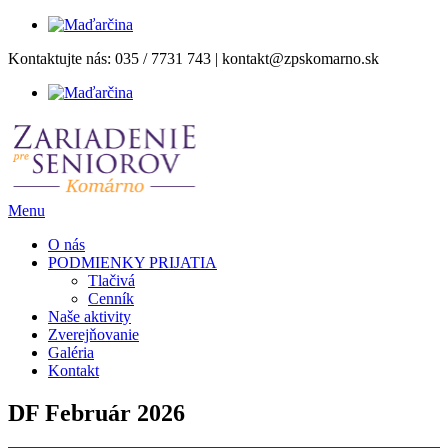
Prejsť
Kontaktujte nás:
035 / 7731 743
|
kontakt@zpskomarno.sk
na
obsah
Menu
O nás
PODMIENKY PRIJATIA
Tlačivá
Cenník
Naše aktivity
Zverejňovanie
Galéria
Kontakt
DF Február 2026