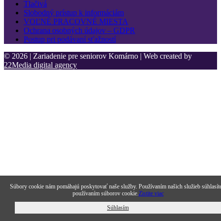
Tlačivá
Slobodný prístup k informáciám
VOĽNÉ PRACOVNÉ MIESTA
Ochrana osobných údajov – GDPR
Postup pri podávaní sťažností
© 2026 | Zariadenie pre seniorov Komárno | Web created by
22Media digital agency
Súbory cookie nám pomáhajú poskytovať naše služby. Používaním našich služieb súhlasít
používaním súborov cookie.
Zistite viac
Súhlasím