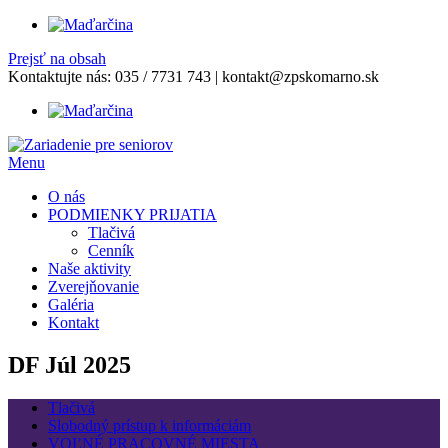
Prejsť na obsah
Kontaktujte nás:
035 / 7731 743
|
kontakt@zpskomarno.sk
Menu
O nás
PODMIENKY PRIJATIA
Tlačivá
Cenník
Naše aktivity
Zverejňovanie
Galéria
Kontakt
DF Júl 2025
Tlačivá
Slobodný prístup k informáciám
VOĽNÉ PRACOVNÉ MIESTA