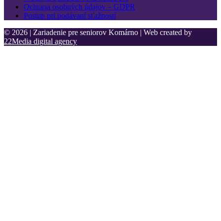
Ochrana osobných údajov – GDPR
Postup pri podávaní sťažností
© 2026 | Zariadenie pre seniorov Komárno | Web created by
22Media digital agency