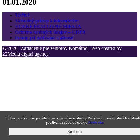
01.01.2020
Tlačivá
Slobodný prístup k informáciám
VOĽNÉ PRACOVNÉ MIESTA
Ochrana osobných údajov – GDPR
Postup pri podávaní sťažností
© 2026 | Zariadenie pre seniorov Komárno | Web created by
22Media digital agency
Súbory cookie nám pomáhajú poskytovať naše služby. Používaním našich služieb súhlasít
používaním súborov cookie.
Zistite viac
Súhlasím