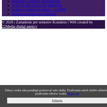
Slobodný prístup k informáciám
VOĽNÉ PRACOVNÉ MIESTA
Ochrana osobných údajov – GDPR
Postup pri podávaní sťažností
© 2026 | Zariadenie pre seniorov Komárno | Web created by
22Media digital agency
Súbory cookie nám pomáhajú poskytovať naše služby. Používaním našich služieb súhlasít
používaním súborov cookie.
Zistite viac
Súhlasím