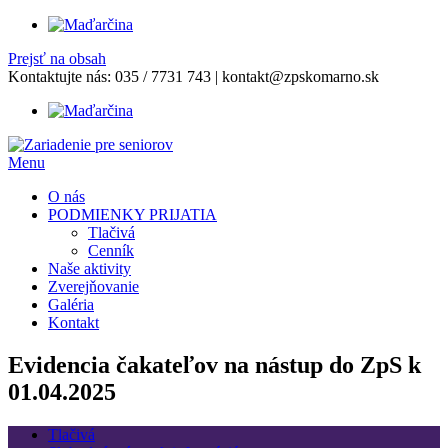
Prejsť na obsah
Kontaktujte nás:
035 / 7731 743
|
kontakt@zpskomarno.sk
Menu
O nás
PODMIENKY PRIJATIA
Tlačivá
Cenník
Naše aktivity
Zverejňovanie
Galéria
Kontakt
Evidencia čakateľov na nástup do ZpS k
01.04.2025
Tlačivá