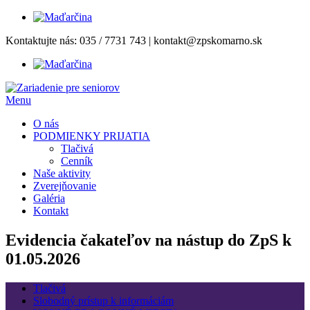
Prejsť
Kontaktujte nás:
035 / 7731 743
|
kontakt@zpskomarno.sk
na
obsah
Menu
O nás
PODMIENKY PRIJATIA
Tlačivá
Cenník
Naše aktivity
Zverejňovanie
Galéria
Kontakt
Evidencia čakateľov na nástup do ZpS k
01.05.2026
Tlačivá
Slobodný prístup k informáciám