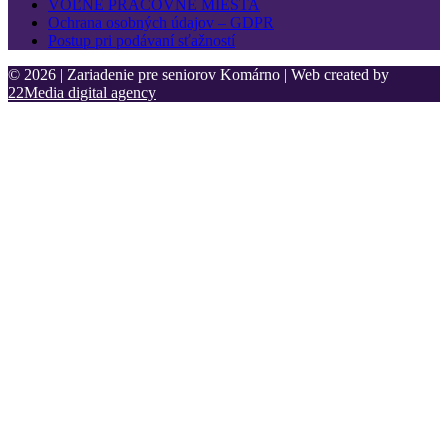
VOĽNÉ PRACOVNÉ MIESTA
Ochrana osobných údajov – GDPR
Postup pri podávaní sťažností
© 2026 | Zariadenie pre seniorov Komárno | Web created by
22Media digital agency