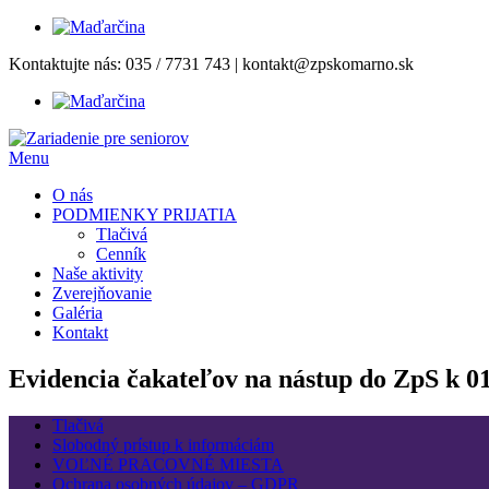
Prejsť
Kontaktujte nás:
035 / 7731 743
|
kontakt@zpskomarno.sk
na
obsah
Menu
O nás
PODMIENKY PRIJATIA
Tlačivá
Cenník
Naše aktivity
Zverejňovanie
Galéria
Kontakt
Evidencia čakateľov na nástup do ZpS k 0
Tlačivá
Slobodný prístup k informáciám
VOĽNÉ PRACOVNÉ MIESTA
Ochrana osobných údajov – GDPR