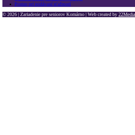
Postup pri podávaní sťažností
© 2026 | Zariadenie pre seniorov Komárno | Web created by
22Media 