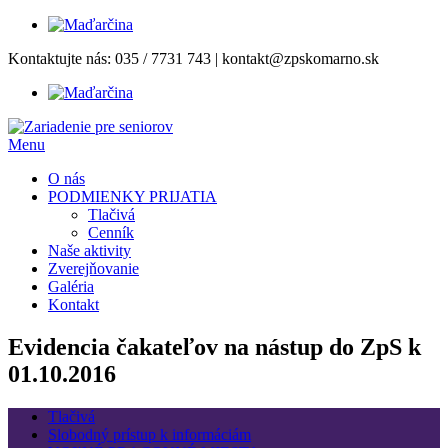
Prejsť
Kontaktujte nás:
035 / 7731 743
|
kontakt@zpskomarno.sk
na
obsah
Menu
O nás
PODMIENKY PRIJATIA
Tlačivá
Cenník
Naše aktivity
Zverejňovanie
Galéria
Kontakt
Evidencia čakateľov na nástup do ZpS k
01.10.2016
Tlačivá
Slobodný prístup k informáciám