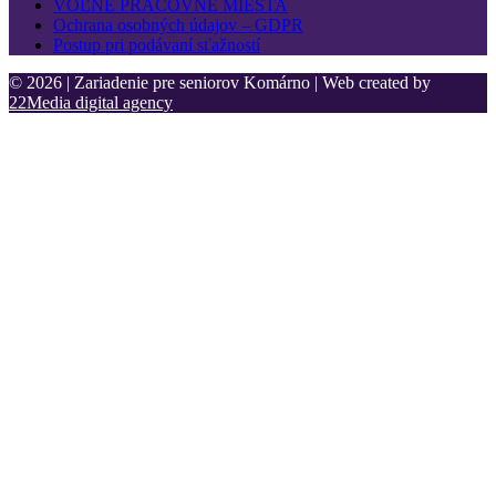
VOĽNÉ PRACOVNÉ MIESTA
Ochrana osobných údajov – GDPR
Postup pri podávaní sťažností
© 2026 | Zariadenie pre seniorov Komárno | Web created by
22Media digital agency