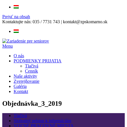
Prejsť na obsah
Kontaktujte nás:
035 / 7731 743
|
kontakt@zpskomarno.sk
Menu
O nás
PODMIENKY PRIJATIA
Tlačivá
Cenník
Naše aktivity
Zverejňovanie
Galéria
Kontakt
Objednávka_3_2019
Tlačivá
Slobodný prístup k informáciám
VOĽNÉ PRACOVNÉ MIESTA