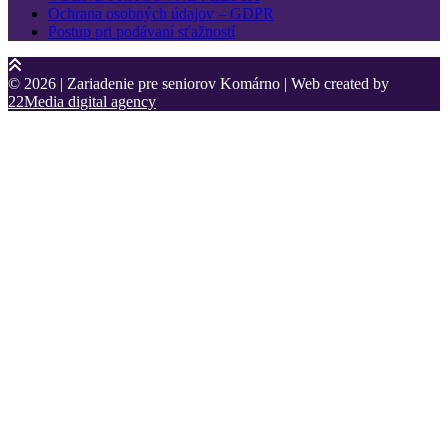
Ochrana osobných údajov – GDPR
Postup pri podávaní sťažností
© 2026 | Zariadenie pre seniorov Komárno | Web created by
22Media digital agency