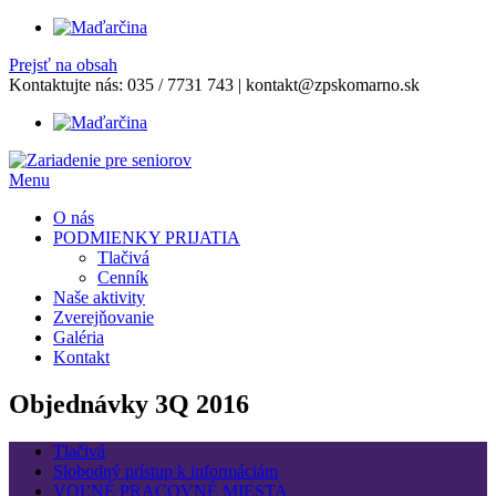
Prejsť na obsah
Kontaktujte nás:
035 / 7731 743
|
kontakt@zpskomarno.sk
Menu
O nás
PODMIENKY PRIJATIA
Tlačivá
Cenník
Naše aktivity
Zverejňovanie
Galéria
Kontakt
Objednávky 3Q 2016
Tlačivá
Slobodný prístup k informáciám
VOĽNÉ PRACOVNÉ MIESTA