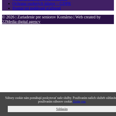
Ochrana osobných údajov – GDPR
Postup pri podávaní sťažností
© 2026 | Zariadenie pre seniorov Komárno | Web created by
22Media digital agency
Súbory cookie nám pomáhajú poskytovať naše služby. Používaním našich služieb súhlasít
používaním súborov cookie.
Zistite viac
Súhlasím