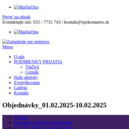
Prejsť na obsah
Kontaktujte nás:
035 / 7731 743
|
kontakt@zpskomarno.sk
Menu
O nás
PODMIENKY PRIJATIA
Tlačivá
Cenník
Naše aktivity
Zverejňovanie
Galéria
Kontakt
Objednávky_01.02.2025-10.02.2025
Tlačivá
Slobodný prístup k informáciám
VOĽNÉ PRACOVNÉ MIESTA