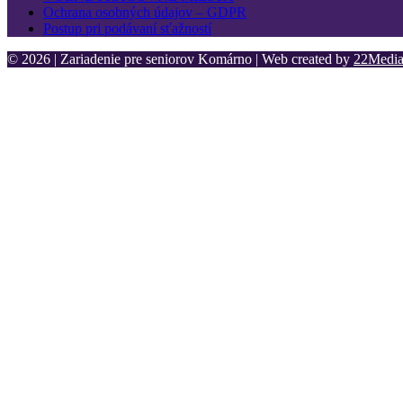
Ochrana osobných údajov – GDPR
Postup pri podávaní sťažností
© 2026 | Zariadenie pre seniorov Komárno | Web created by
22Media 