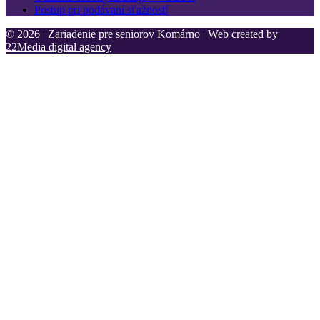
Postup pri podávaní sťažností
© 2026 | Zariadenie pre seniorov Komárno | Web created by
22Media digital agency