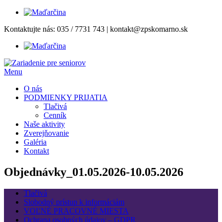
Prejsť
Kontaktujte nás:
035 / 7731 743
|
kontakt@zpskomarno.sk
na
obsah
Menu
O nás
PODMIENKY PRIJATIA
Tlačivá
Cenník
Naše aktivity
Zverejňovanie
Galéria
Kontakt
Objednávky_01.05.2026-10.05.2026
Tlačivá
Slobodný prístup k informáciám
VOĽNÉ PRACOVNÉ MIESTA
Ochrana osobných údajov – GDPR