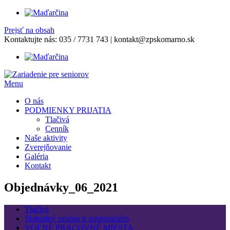
Prejsť na obsah
Kontaktujte nás:
035 / 7731 743
|
kontakt@zpskomarno.sk
Menu
O nás
PODMIENKY PRIJATIA
Tlačivá
Cenník
Naše aktivity
Zverejňovanie
Galéria
Kontakt
Objednávky_06_2021
Tlačivá
Slobodný prístup k informáciám
VOĽNÉ PRACOVNÉ MIESTA