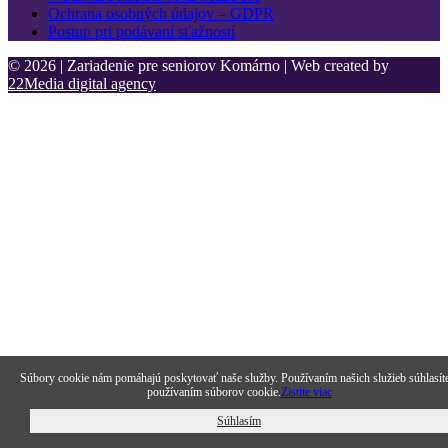
Ochrana osobných údajov – GDPR
Postup pri podávaní sťažností
© 2026 | Zariadenie pre seniorov Komárno | Web created by
22Media digital agency
Súbory cookie nám pomáhajú poskytovať naše služby. Používaním našich služieb súhlasít
používaním súborov cookie.
Zistite viac
Súhlasím