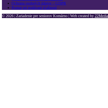
Ochrana osobných údajov – GDPR
Postup pri podávaní sťažností
© 2026 | Zariadenie pre seniorov Komárno | Web created by
22Media 