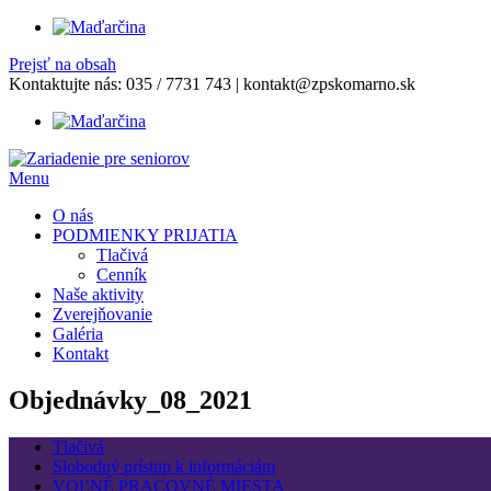
Prejsť na obsah
Kontaktujte nás:
035 / 7731 743
|
kontakt@zpskomarno.sk
Menu
O nás
PODMIENKY PRIJATIA
Tlačivá
Cenník
Naše aktivity
Zverejňovanie
Galéria
Kontakt
Objednávky_08_2021
Tlačivá
Slobodný prístup k informáciám
VOĽNÉ PRACOVNÉ MIESTA