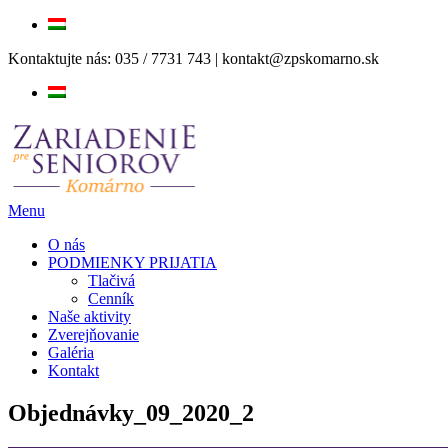
Prejsť
Kontaktujte nás:
035 / 7731 743
|
kontakt@zpskomarno.sk
na
obsah
Menu
O nás
PODMIENKY PRIJATIA
Tlačivá
Cenník
Naše aktivity
Zverejňovanie
Galéria
Kontakt
Objednávky_09_2020_2