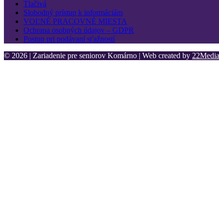
Tlačivá
Slobodný prístup k informáciám
VOĽNÉ PRACOVNÉ MIESTA
Ochrana osobných údajov – GDPR
Postup pri podávaní sťažností
© 2026 | Zariadenie pre seniorov Komárno | Web created by
22Media 