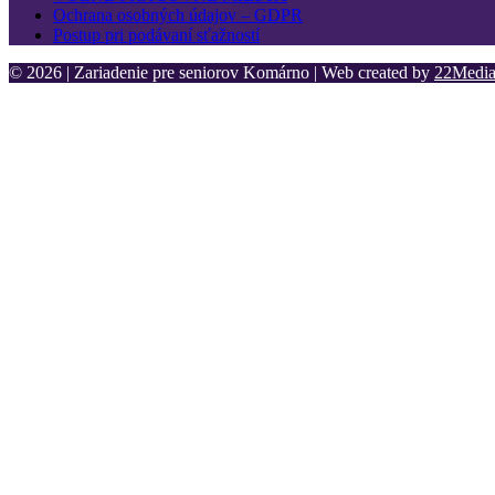
Ochrana osobných údajov – GDPR
Postup pri podávaní sťažností
© 2026 | Zariadenie pre seniorov Komárno | Web created by
22Media 