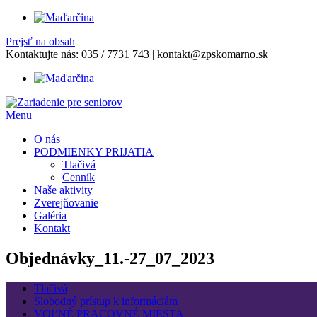
Prejsť na obsah
Kontaktujte nás:
035 / 7731 743
|
kontakt@zpskomarno.sk
Menu
O nás
PODMIENKY PRIJATIA
Tlačivá
Cenník
Naše aktivity
Zverejňovanie
Galéria
Kontakt
Objednávky_11.-27_07_2023
Tlačivá
Slobodný prístup k informáciám
VOĽNÉ PRACOVNÉ MIESTA