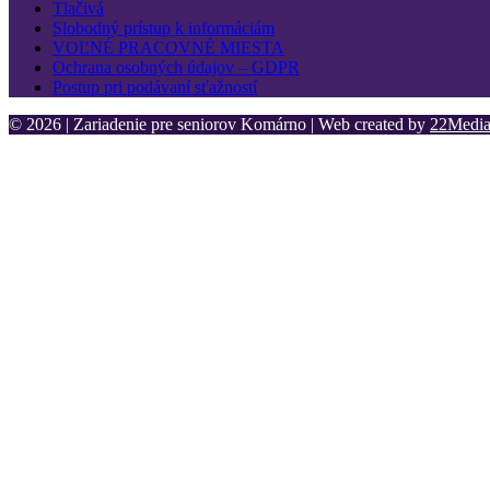
Tlačivá
Slobodný prístup k informáciám
VOĽNÉ PRACOVNÉ MIESTA
Ochrana osobných údajov – GDPR
Postup pri podávaní sťažností
© 2026 | Zariadenie pre seniorov Komárno | Web created by
22Media 