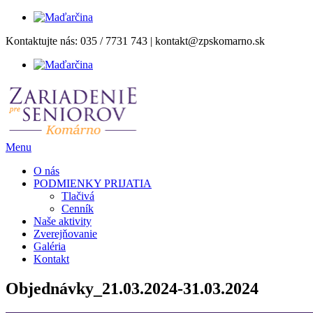
Prejsť
Kontaktujte nás:
035 / 7731 743
|
kontakt@zpskomarno.sk
na
obsah
Menu
O nás
PODMIENKY PRIJATIA
Tlačivá
Cenník
Naše aktivity
Zverejňovanie
Galéria
Kontakt
Objednávky_21.03.2024-31.03.2024