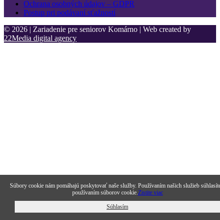
Ochrana osobných údajov – GDPR
Postup pri podávaní sťažností
© 2026 | Zariadenie pre seniorov Komárno | Web created by
22Media digital agency
Súbory cookie nám pomáhajú poskytovať naše služby. Používaním našich služieb súhlasít
používaním súborov cookie.
Zistite viac
Súhlasím