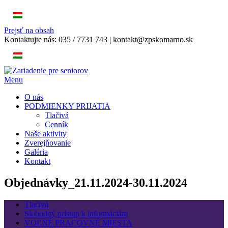
Prejsť na obsah
Kontaktujte nás:
035 / 7731 743
|
kontakt@zpskomarno.sk
Menu
O nás
PODMIENKY PRIJATIA
Tlačivá
Cenník
Naše aktivity
Zverejňovanie
Galéria
Kontakt
Objednávky_21.11.2024-30.11.2024
Tlačivá
Slobodný prístup k informáciám
VOĽNÉ PRACOVNÉ MIESTA