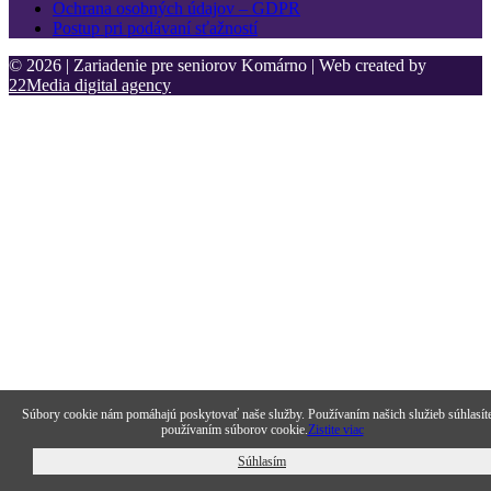
Ochrana osobných údajov – GDPR
Postup pri podávaní sťažností
© 2026 | Zariadenie pre seniorov Komárno | Web created by
22Media digital agency
Súbory cookie nám pomáhajú poskytovať naše služby. Používaním našich služieb súhlasít
používaním súborov cookie.
Zistite viac
Súhlasím