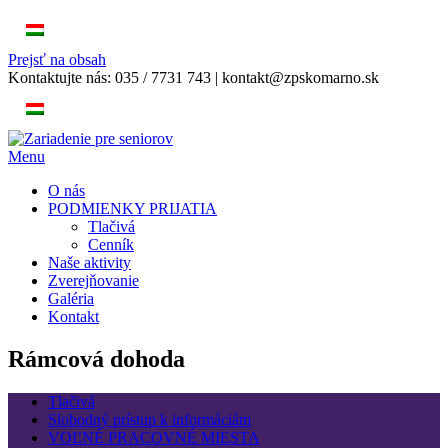
Prejsť na obsah
Kontaktujte nás:
035 / 7731 743
|
kontakt@zpskomarno.sk
Menu
O nás
PODMIENKY PRIJATIA
Tlačivá
Cenník
Naše aktivity
Zverejňovanie
Galéria
Kontakt
Rámcová dohoda
Tlačivá
Slobodný prístup k informáciám
VOĽNÉ PRACOVNÉ MIESTA