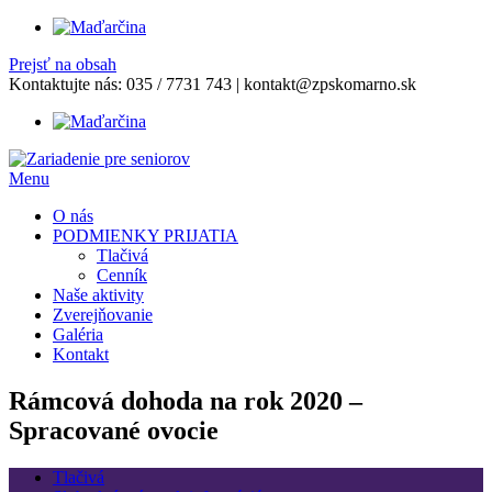
Prejsť na obsah
Kontaktujte nás:
035 / 7731 743
|
kontakt@zpskomarno.sk
Menu
O nás
PODMIENKY PRIJATIA
Tlačivá
Cenník
Naše aktivity
Zverejňovanie
Galéria
Kontakt
Rámcová dohoda na rok 2020 –
Spracované ovocie
Tlačivá