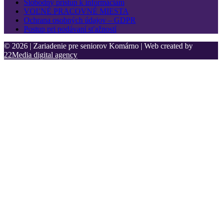
Slobodný prístup k informáciám
VOĽNÉ PRACOVNÉ MIESTA
Ochrana osobných údajov – GDPR
Postup pri podávaní sťažností
© 2026 | Zariadenie pre seniorov Komárno | Web created by
22Media digital agency