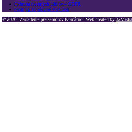
Ochrana osobných údajov – GDPR
Postup pri podávaní sťažností
© 2026 | Zariadenie pre seniorov Komárno | Web created by
22Media 