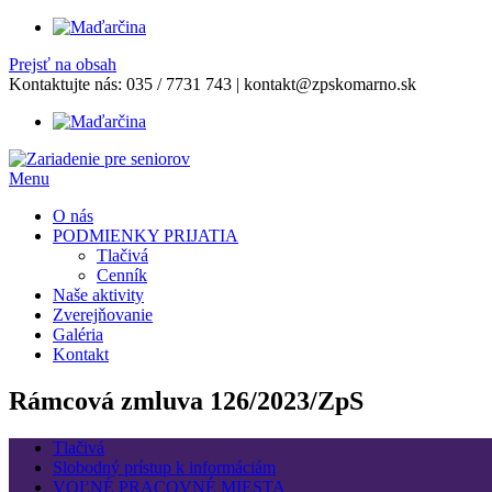
Prejsť na obsah
Kontaktujte nás:
035 / 7731 743
|
kontakt@zpskomarno.sk
Menu
O nás
PODMIENKY PRIJATIA
Tlačivá
Cenník
Naše aktivity
Zverejňovanie
Galéria
Kontakt
Rámcová zmluva 126/2023/ZpS
Tlačivá
Slobodný prístup k informáciám
VOĽNÉ PRACOVNÉ MIESTA