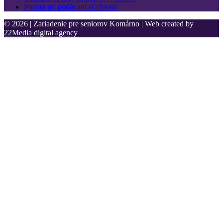
Postup pri podávaní sťažností
© 2026 | Zariadenie pre seniorov Komárno | Web created by
22Media digital agency