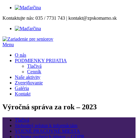
Prejsť
Kontaktujte nás:
035 / 7731 743
|
kontakt@zpskomarno.sk
na
obsah
Menu
O nás
PODMIENKY PRIJATIA
Tlačivá
Cenník
Naše aktivity
Zverejňovanie
Galéria
Kontakt
Výročná správa za rok – 2023
Tlačivá
Slobodný prístup k informáciám
VOĽNÉ PRACOVNÉ MIESTA
Ochrana osobných údajov – GDPR