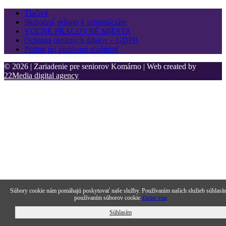
Tlačivá
Slobodný prístup k informáciám
VOĽNÉ PRACOVNÉ MIESTA
Ochrana osobných údajov – GDPR
Postup pri podávaní sťažností
© 2026 | Zariadenie pre seniorov Komárno | Web created by
22Media digital agency
Súbory cookie nám pomáhajú poskytovať naše služby. Používaním našich služieb súhlasít
používaním súborov cookie.
Zistite viac
Súhlasím