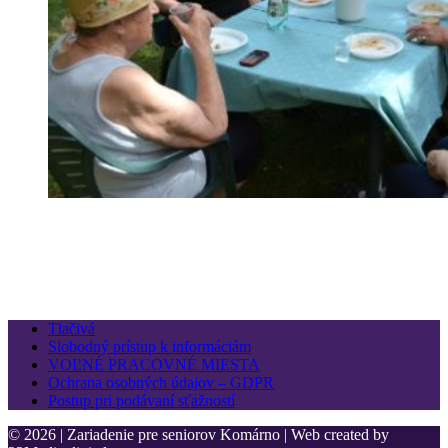
Tlačivá
Slobodný prístup k informáciám
VOĽNÉ PRACOVNÉ MIESTA
Ochrana osobných údajov – GDPR
Postup pri podávaní sťažností
© 2026 | Zariadenie pre seniorov Komárno | Web created by