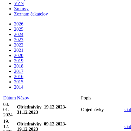
VZN
Zmluvy
Zoznam čakatelov
2026
2025
2024
2023
2022
2021
2020
2019
2018
2017
2016
2015
2014
Dátum
Názov
Popis
03.
Objednávky_19.12.2023-
01.
Objednávky
sti
31.12.2023
2024
19.
Objednávky_09.12.2023-
12.
sti
19.12.2023