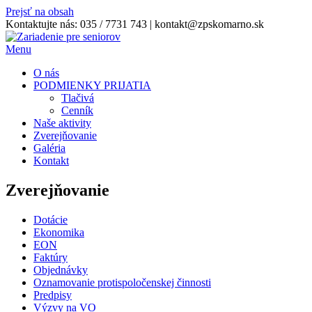
Prejsť na obsah
Kontaktujte nás:
035 / 7731 743
|
kontakt@zpskomarno.sk
Menu
O nás
PODMIENKY PRIJATIA
Tlačivá
Cenník
Naše aktivity
Zverejňovanie
Galéria
Kontakt
Zverejňovanie
Dotácie
Ekonomika
EON
Faktúry
Objednávky
Oznamovanie protispoločenskej činnosti
Predpisy
Výzvy na VO