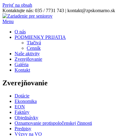
Prejsť na obsah
Kontaktujte nás:
035 / 7731 743
|
kontakt@zpskomarno.sk
Menu
O nás
PODMIENKY PRIJATIA
Tlačivá
Cenník
Naše aktivity
Zverejňovanie
Galéria
Kontakt
Zverejňovanie
Dotácie
Ekonomika
EON
Faktúry
Objednávky
Oznamovanie protispoločenskej činnosti
Predpisy
Výzvy na VO