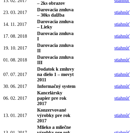
15. 02. 2017
stiahnúť
– 2ks obrazov
Darovacia zmluva
23. 03. 2017
stiahnúť
– 30ks dalžba
Darovacia zmluva
14. 11. 2017
stiahnúť
– Lieky
Darovacia zmluva
17. 08. 2018
stiahnúť
I
Darovacia zmluva
19. 10. 2017
stiahnúť
II
Darovacia zmluva
01. 08. 2018
stiahnúť
III
Dodatok k zmluvy
07. 07. 2017
na dielo 1 – movyt
stiahnúť
2011
30. 06. 2017
Informačný system
stiahnúť
Kancelársky
06. 02. 2017
papier pre rok
stiahnúť
2017
Konzervované
13. 01. 2017
výrobky pre rok
stiahnúť
2017
Mlieko a mliečne
13. 01. 2017
výrobky pre rok
stiahnúť