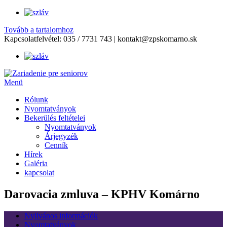
Tovább a tartalomhoz
Kapcsolatfelvétel:
035 / 7731 743
|
kontakt@zpskomarno.sk
Menü
Rólunk
Nyomtatványok
Bekerülés feltételei
Nyomtatványok
Árjegyzék
Cenník
Hírek
Galéria
kapcsolat
Darovacia zmluva – KPHV Komárno
Nyilvános információk
Nyomtatványok