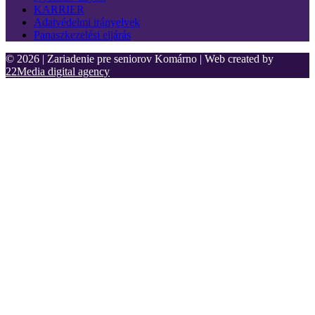
KARRIER
Adatvédelmi irányelvek
Panaszkezelési eljárás
© 2026 | Zariadenie pre seniorov Komárno | Web created by
22Media digital agency