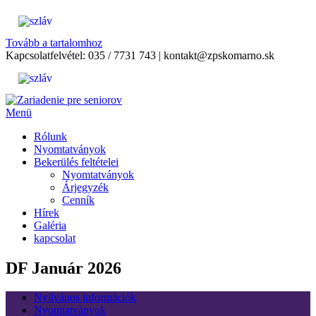
Tovább a tartalomhoz
Kapcsolatfelvétel:
035 / 7731 743
|
kontakt@zpskomarno.sk
Menü
Rólunk
Nyomtatványok
Bekerülés feltételei
Nyomtatványok
Árjegyzék
Cenník
Hírek
Galéria
kapcsolat
DF Január 2026
Nyilvános információk
Nyomtatványok