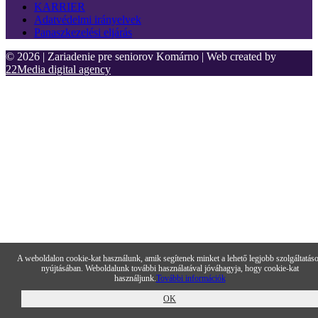
KARRIER
Adatvédelmi irányelvek
Panaszkezelési eljárás
© 2026 | Zariadenie pre seniorov Komárno | Web created by
22Media digital agency
A weboldalon cookie-kat használunk, amik segítenek minket a lehető legjobb szolgáltatás
nyújtásában. Weboldalunk további használatával jóváhagyja, hogy cookie-kat
használjunk.
További információk
OK