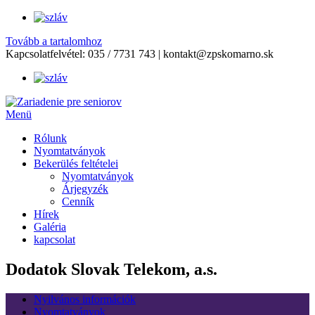
Tovább a tartalomhoz
Kapcsolatfelvétel:
035 / 7731 743
|
kontakt@zpskomarno.sk
Menü
Rólunk
Nyomtatványok
Bekerülés feltételei
Nyomtatványok
Árjegyzék
Cenník
Hírek
Galéria
kapcsolat
Dodatok Slovak Telekom, a.s.
Nyilvános információk
Nyomtatványok