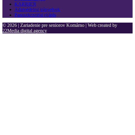
KARRIER
Adatvédelmi irányelvek
Panaszkezelési eljárás
© 2026 | Zariadenie pre seniorov Komárno | Web created by
22Media digital agency