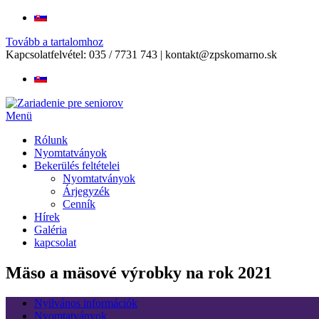
Tovább a tartalomhoz
Kapcsolatfelvétel:
035 / 7731 743
|
kontakt@zpskomarno.sk
Menü
Rólunk
Nyomtatványok
Bekerülés feltételei
Nyomtatványok
Árjegyzék
Cenník
Hírek
Galéria
kapcsolat
Mäso a mäsové výrobky na rok 2021
Nyilvános információk
Nyomtatványok