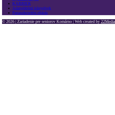
KARRIER
Adatvédelmi irányelvek
Panaszkezelési eljárás
© 2026 | Zariadenie pre seniorov Komárno | Web created by
22Media 