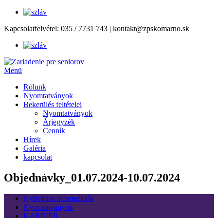
Tovább
Kapcsolatfelvétel:
035 / 7731 743
|
kontakt@zpskomarno.sk
a
tartalomhoz
Menü
Rólunk
Nyomtatványok
Bekerülés feltételei
Nyomtatványok
Árjegyzék
Cenník
Hírek
Galéria
kapcsolat
Objednávky_01.07.2024-10.07.2024
Nyilvános információk
Nyomtatványok
KARRIER