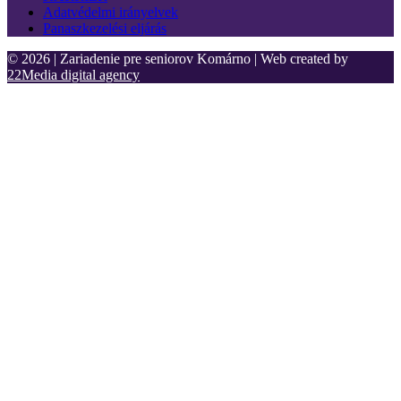
Adatvédelmi irányelvek
Panaszkezelési eljárás
© 2026 | Zariadenie pre seniorov Komárno | Web created by
22Media digital agency