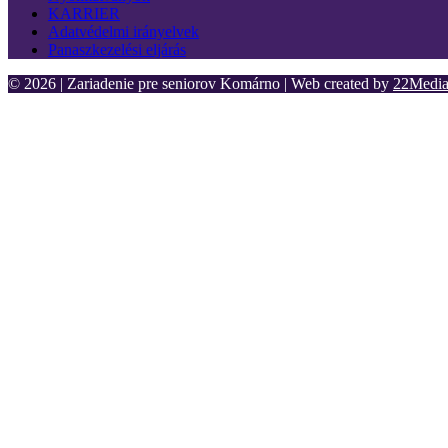
KARRIER
Adatvédelmi irányelvek
Panaszkezelési eljárás
© 2026 | Zariadenie pre seniorov Komárno | Web created by
22Media 