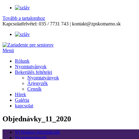
Tovább a tartalomhoz
Kapcsolatfelvétel:
035 / 7731 743
|
kontakt@zpskomarno.sk
Menü
Rólunk
Nyomtatványok
Bekerülés feltételei
Nyomtatványok
Árjegyzék
Cenník
Hírek
Galéria
kapcsolat
Objednávky_11_2020
Nyilvános információk
Nyomtatványok