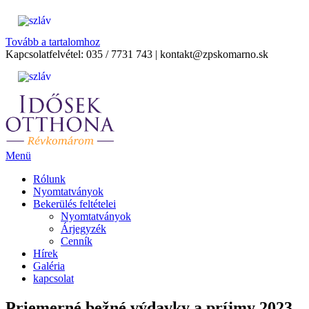
Tovább a tartalomhoz
Kapcsolatfelvétel:
035 / 7731 743
|
kontakt@zpskomarno.sk
Menü
Rólunk
Nyomtatványok
Bekerülés feltételei
Nyomtatványok
Árjegyzék
Cenník
Hírek
Galéria
kapcsolat
Priemerné bežné výdavky a príjmy 2023