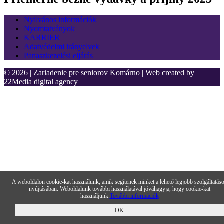
Nyilvános információk
Nyomtatványok
KARRIER
Adatvédelmi irányelvek
Panaszkezelési eljárás
© 2026 | Zariadenie pre seniorov Komárno | Web created by
22Media digital agency
A weboldalon cookie-kat használunk, amik segítenek minket a lehető legjobb szolgáltatás
nyújtásában. Weboldalunk további használatával jóváhagyja, hogy cookie-kat
használjunk.
További információk
OK