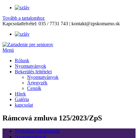
Tovább a tartalomhoz
Kapcsolatfelvétel:
035 / 7731 743
|
kontakt@zpskomarno.sk
Menü
Rólunk
Nyomtatványok
Bekerülés feltételei
Nyomtatványok
Árjegyzék
Cenník
Hírek
Galéria
kapcsolat
Rámcová zmluva 125/2023/ZpS
Nyilvános információk
Nyomtatványok