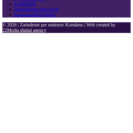
KARRIER
Adatvédelmi irányelvek
Panaszkezelési eljárás
© 2026 | Zariadenie pre seniorov Komárno | Web created by
22Media digital agency