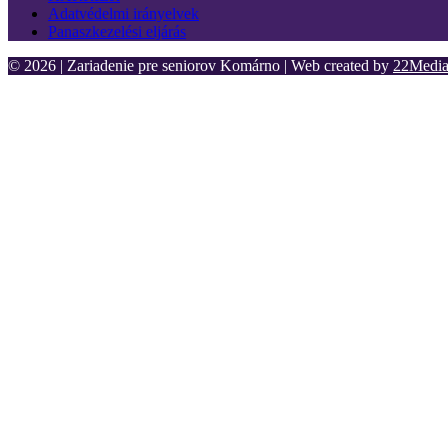
Adatvédelmi irányelvek
Panaszkezelési eljárás
© 2026 | Zariadenie pre seniorov Komárno | Web created by
22Media 