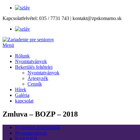
Tovább
Kapcsolatfelvétel:
035 / 7731 743
|
kontakt@zpskomarno.sk
a
tartalomhoz
Menü
Rólunk
Nyomtatványok
Bekerülés feltételei
Nyomtatványok
Árjegyzék
Cenník
Hírek
Galéria
kapcsolat
Zmluva – BOZP – 2018
Nyilvános információk
Nyomtatványok
KARRIER